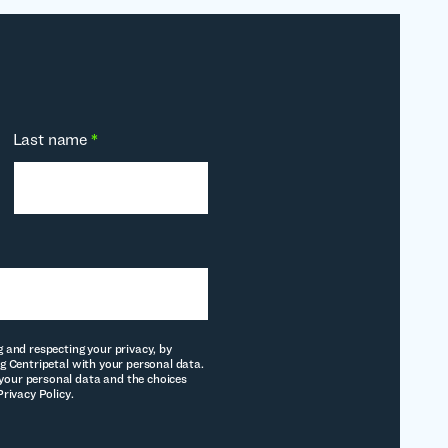
Last name
*
g and respecting your privacy, by
g Centripetal with your personal data.
our personal data and the choices
Privacy Policy.