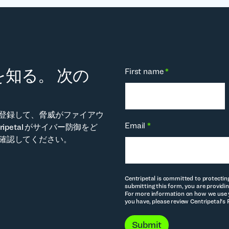
知る。 次の
First name
*
。
登録して、脅威がファイアウ
Email
*
ipetal がサイバー防御をど
確認してください。
Centripetal is committed to protectin
submitting this form, you are providin
For more information on how we use y
you have, please review Centripetal's 
Submit