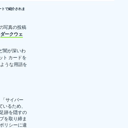
レポートで紹介されま
の写真の投稿
は
ダークウェ
ど闇が深いわ
ト カードを
のような用語を
は、「サイバー
ているため、
、足跡を隠すの
ープを取り締ま
のポリシーに違