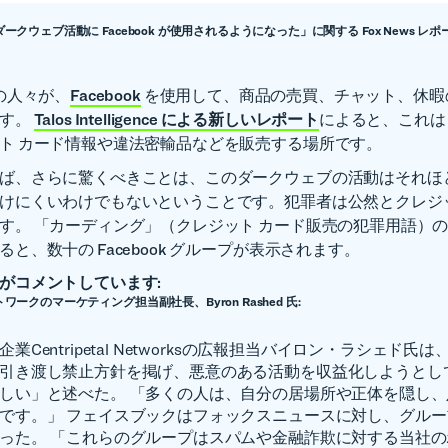
l が「ダークウェブ活動に Facebook が使用されるようになった」に関する Fox News 
上の人々が、
Facebook
を使用して、商品の売買、チャット、休暇
ます。
Talos Intelligence による新しいレポート
によると、これ
ト カード情報や違法密輸品などを販売する場所です。
ば、さらに驚くべきことは、このダークウェブの活動はそれほ
けにくいわけでもないということです。犯罪者は公然とクレジッ
す。 「カーディング」（クレジット カード販売の犯罪用語）
と、数十の Facebook グループが表示されます。
がコメントしています:
ワークのマーケティング担当副社長、Byron Rashed 氏:
業Centripetal Networksの広報担当バイロン・ラシェド氏
引き渡し禁止方針を掲げ、悪意のある活動を収益化しようとし
しい」と述べた。 「多くの人は、自分の居場所や正体を隠し
です。」 フェイスブックはフォックスニュースに対し、グル
った。 「これらのグループはスパムや金融詐欺に対する当社