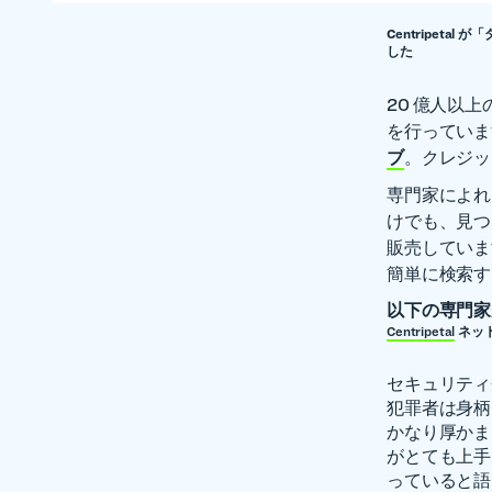
Centripeta
した
20 億人以
を行ってい
ブ
。クレジッ
専門家によれ
けでも、見つ
販売していま
簡単に検索する
以下の専門家
Centripetal
ネット
セキュリティ企
犯罪者は身柄
かなり厚かま
がとても上手
っていると語