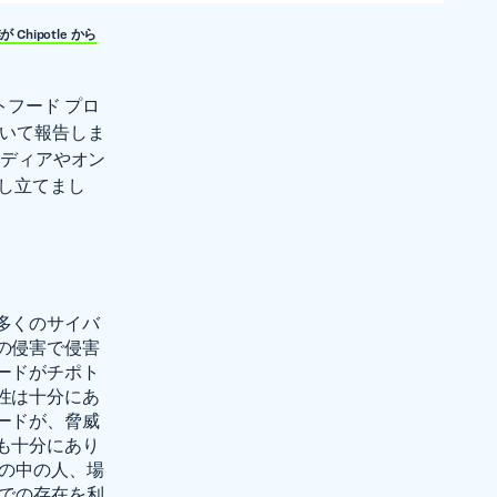
 Chipotle から
フード プロ
ついて報告しま
メディアやオン
し立てまし
多くのサイバ
の侵害で侵害
ードがチポト
性は十分にあ
ードが、脅威
も十分にあり
活の中の人、場
アでの存在を利