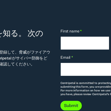
知る。 次の
First name
*
。
登録して、脅威がファイアウ
Email
*
ipetal がサイバー防御をど
確認してください。
Centripetal is committed to protectin
submitting this form, you are providin
For more information on how we use y
you have, please review Centripetal's 
Submit