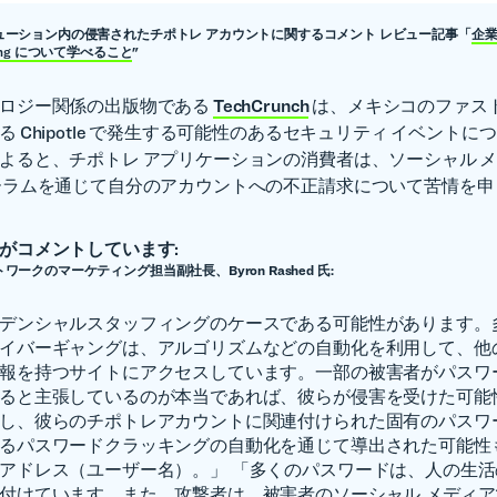
al ソリューション内の侵害されたチポトレ アカウントに関するコメント レビュー記事「
企業が
tuffing について学べること
"
ロジー関係の出版物である
TechCrunch
は、メキシコのファスト
 Chipotle で発生する可能性のあるセキュリティ イベントに
よると、チポトレ アプリケーションの消費者は、ソーシャル 
ーラムを通じて自分のアカウントへの不正請求について苦情を申
がコメントしています:
ワークのマーケティング担当副社長、Byron Rashed 氏:
デンシャルスタッフィングのケースである可能性があります。
イバーギャングは、アルゴリズムなどの自動化を利用して、他
報を持つサイトにアクセスしています。一部の被害者がパスワ
ると主張しているのが本当であれば、彼らが侵害を受けた可能
し、彼らのチポトレアカウントに関連付けられた固有のパスワ
るパスワードクラッキングの自動化を通じて導出された可能性
アドレス（ユーザー名）。」 「多くのパスワードは、人の生
付けています。また、攻撃者は、被害者のソーシャル メディ