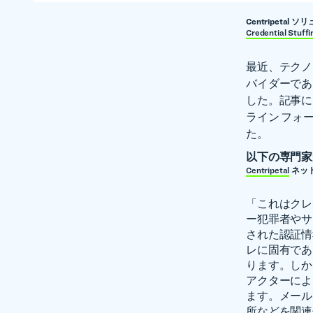
Centripet
Credential S
最近、テクノ
バイダーである
した。記事に
ライン フォ
た。
以下の専門家
Centripetal
ネット
「これはクレ
ー犯罪者やサ
された認証情
レに固有であ
ります。しか
アクターによ
ます。メール
所などを関連