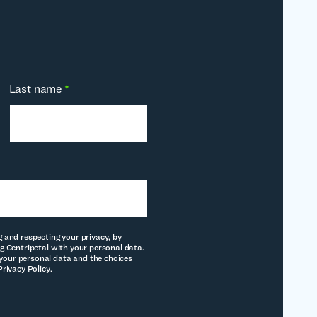
Last name
*
g and respecting your privacy, by
g Centripetal with your personal data.
our personal data and the choices
Privacy Policy.