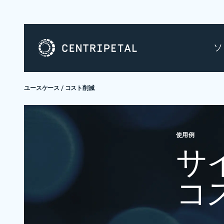
ソ
ユースケース
/
コスト削減
使用例
サ
コ