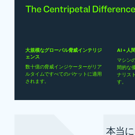
The Centripetal Differenc
大規模なグローバル脅威インテリジ
AI + 
ェンス
マシン
数十億の脅威インジケーターがリア
間的な
ルタイムですべてのパケットに適用
ナリス
されます。
す。
本当に