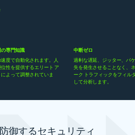
e
人間の専門知識
中断ゼロ
の速度で自動化されます。人
過剰な遅延、ジッター、パ
優位性を提供するエリート ア
失を発生させることなく、
トによって調整されていま
ーク トラフィックをフィル
して分析します。
防御するセキュリティ