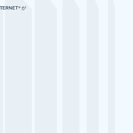
RNET® が