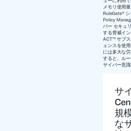
ューに利用で
メモリ使用量
RuleGa
Policy 
バー セキュリ
する脅威イン
ACT™ サ
ェンスを使用
には多大な労
すると、ルー
サイバー意識
サ
Ce
規
な