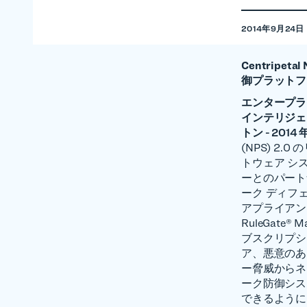
2014年9月24日
Centripeta
御プラットフ
エンタープライズ
インテリジェ
トン - 2014 年
(NPS) 2.
トウェア シ
ーとのパート
ーク ディフェ
アプライアンス
RuleGate® 
ブスクリプション
ア、悪意のあ
ー脅威からネ
ーク防御シス
できるように