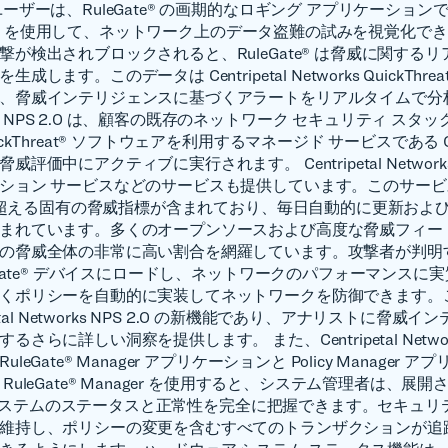
ーザーは、RuleGate® の画期的なロギング アプリケーション
reat® を使用して、ネットワーク上のデータ盗難の試みを視覚化で
撃が検出されブロックされると、RuleGate® は脅威に関する
成します。このデータは Centripetal Networks QuickThre
、脅威インテリジェンスに基づくアラートをリアルタイムで分
NPS 2.0 は、顧客の既存のネットワーク セキュリティ スタ
ckThreat® ソフトウェアを利用するマネージド サービスである Cent
評価中にアクティブに実行されます。 Centripetal Network
ション サービスなどのサービスも提供しています。このサービ
0 を超える固有の脅威指標が含まれており、毎日自動的に更新およ
まれています。多くのオープンソースおよび高度な脅威フィー
の脅威全体の非常に高い割合を網羅しています。攻撃者が判明
leGate® デバイスにロードし、ネットワークのパフォーマンスに
くポリシーを自動的に実装してネットワークを防御できます。
petal Networks NPS 2.0 の新機能であり、アナリストに脅威
さらに詳しい洞察を提供します。 また、Centripetal Network
leGate® Manager アプリケーションと Policy Manager 
RuleGate® Manager を使用すると、システム管理者は、展開
te® システムのステータスと正常性を完全に把握できます。セキュ
維持し、ポリシーの変更を含むすべてのトランザクションが追