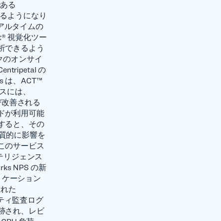
である
きるようになり
リアルタイムの
at® 視覚化ツー
析できるよう
ックのオンサイ
ripetal の
s は、ACT™
スには、
び改善される
ドが利用可能
すると、その
実質的に影響を
このサービス
インテリジェンス
s NPS の新
アプリケーション
された
リティ監査ログ
跡され、レビ