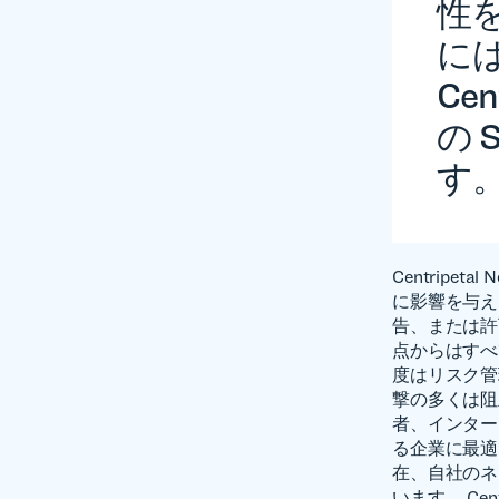
性
に
Cen
の 
す
Centripe
に影響を与え
告、または許
点からはすべ
度はリスク管
撃の多くは阻
者、インター
る企業に最適で
在、自社のネ
います。 Ce