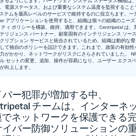
きるようにします。ハードウェア システム ステータス機能は、C
、電源ステータス、および重要なシステム温度を監視すること
te® システムを最高レベルのサービスで維持するのに役立ちます。
Manager アプリケーションを使用すると、組織は個々の組織のニー
ティ ポリシーを構築、維持、適用できます。 Centripetal は
テリジェンス パートナー、顧客固有のインテリジェンス ソー
ブスクリプション サービスと統合されているため、組織は動的な
して独自のポリシーを設計できます。これまで、政策の有効性
力がかかり、ネットワークがリスクにさらされていました。 NPS 
ル セットの変更、追加、操作が容易になり、ユーザー エクス
が向上します。
イバー犯罪が増加する中、
ntripetal チームは、インターネ
模でネットワークを保護できる
サイバー防御ソリューションの