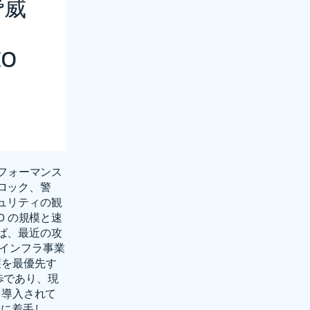
脅威
EO
のパフォーマンス
ロック、警
ュリティの観
0 の規模と速
ば、最近の攻
要インフラ事業
護を最優先す
な進歩であり、現
も導入されて
作成に着手し、