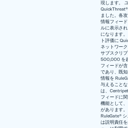
現します。 ユ
QuickTh
ました。各攻
情報フィードを生
ルに表示され
になります。 
ト評価に Qui
ネットワーク脅威
サブスクリプ
500,00
フィードが含
であり、既知
情報を Ru
与えることな
は、Centri
フィードに関する
機能として、Ru
があります。 
RuleGa
は説明責任を