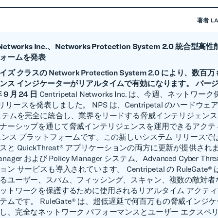
著者
L
l Networks Inc.、Networks Protection System 2.0 統
ォームを発表
 クラスの Network Protection System 2.0 により、
ンス インジケーターがリアルタイムで有効になります。
バー
 9 月 24 日
Centripetal Networks Inc. は、今週、ネット
0 のリリースを発表しました。 NPS は、Centripetal のハードウ
ステムを完全に統合し、業界をリードする脅威インテリジェンス
ナーシップを通じて脅威インテリジェンスを運用できるアクテ
ンス プラットフォームです。この新しいシステム リリースでは、R
と QuickThreat® アプリケーションの両方に更新が提供され
Manager および Policy Manager システム、Advanced Cyber Thre
 サービスも導入されています。 Centripetal の RuleGate
るユーザー、スパム、フィッシング、スキャン、複数の敵対者
ットワークを保護するために使用されるリアルタイム アクティ
テムです。 RuleGate® は、超低遅延で何百万もの脅威インジ
し、完全なネットワーク パフォーマンスとユーザー エクスペ