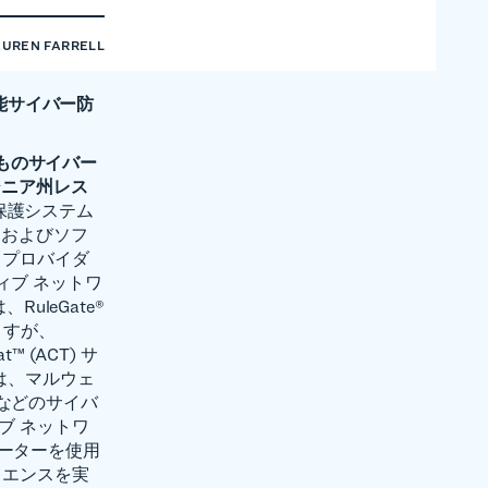
AUREN FARRELL
合型高性能サイバー防
数百万ものサイバー
ジニア州レス
ワーク保護システム
ェアおよびソフ
 プロバイダ
ィブ ネットワ
uleGate®
ますが、
at™ (ACT) サ
® は、マルウェ
などのサイバ
ブ ネットワ
ケーターを使用
リエンスを実