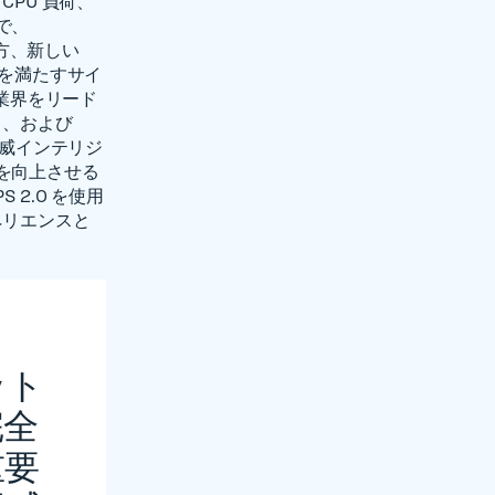
PU 負荷、
で、
一方、新しい
ズを満たすサイ
、業界をリード
ス、および
脅威インテリジ
を向上させる
2.0 を使用
ペリエンスと
ット
完全
重要