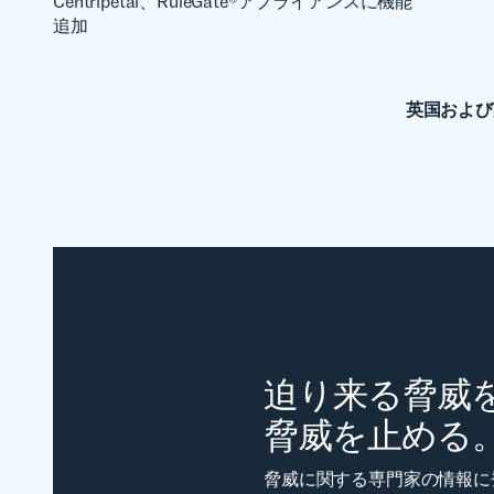
Centripetal、RuleGate®アプライアンスに機能
追加
英国および
迫り来る脅威を
脅威を止める
脅威に関する専門家の情報に