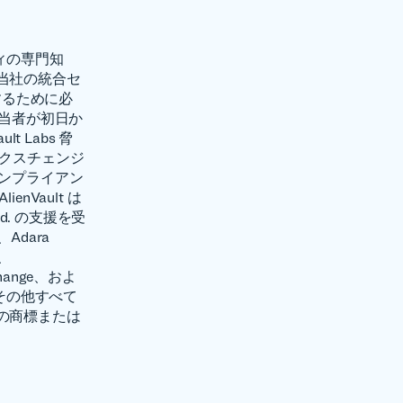
ティの専門知
当社の統合セ
するために必
担当者が初日か
 Labs 脅
エクスチェンジ
出とコンプライアン
Vault は
Ltd. の支援を受
、Adara
は、
change、およ
ているその他すべて
の商標または