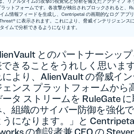
ate は、リアルタイムの攻撃の視覚化と分析を備えたアクティブ ネ
プラットフォームです。各攻撃が検出されブロックされると、RuleG
ム情報フィードを生成し、Centripetal の画期的なログ ア
ckThreat® に表示されます。これにより、脅威インテリジェン
タイムで分析できるようになります。
lienVault とのパートナーシッ
表できることをうれしく思いま
により、AlienVault の脅威イ
ジェンス プラットフォームから
ータ ストリームを RuleGate 
み、組織のサイバー防御を強化
うになります。」と Centripeta
works の創設者兼 CEO の Steven