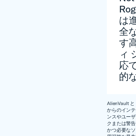
Ro
は
全
す
ィ
応
的
AlienVault
からのインテ
ンスやユーザ
クまたは警告
かつ必要なソ