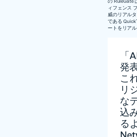
の RuleG
ィフェンス 
威のリアルタイ
である Qui
ートをリアル
「A
発
これ
リ
なデ
込
るよ
Net