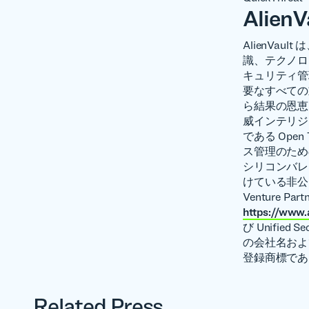
Alien
AlienVa
識、テクノロ
キュリティ管
要なすべての
ら結果の恩恵を
威インテリジ
である Open 
ス管理のための
シリコンバレーに本社
けている非公開企業
Venture Par
https://www.
び Unified
の会社名およ
登録商標であ
Related Press