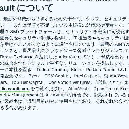
Vault について
ult は、最新の脅威から防御するための十分なスタッフ、セキュリ
ジー、または予算が不足している中規模の組織の擁護者です。
理 (USM) プラットフォームは、セキュリティを完全に可視化
重要なセキュリティ制御を提供し、IT 担当者やセキュリティ
受けることができるように設計されています。最新の AlienVault
ェンスと、世界最大のクラウドソース脅威インテリジェンス 
Threat Exchange を活用した AlienVault USM は、脅威検
統合されたシンプルで手頃なソリューションを提供します。 Alien
を置き、Trident Capital、Kleiner Perkins Caufield & 
です。 Byers、GGV Capital、Intel Capital、Sigma West
tners、Top Tier Capital、Correlation Ventures。 詳細について
alienvault.com
をご覧ください。 AlienVault、Open Threat Ex
 Security Management は AlienVault の商標です。記載され
び製品名は、識別目的のみに使用されており、それぞれの会社
る場合があります。