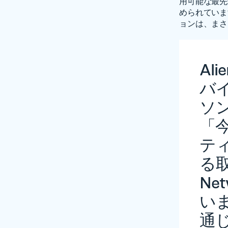
用可能な最先
められています。 
ョンは、まさ
Al
バ
ソ
「
テ
る取
Ne
い
通