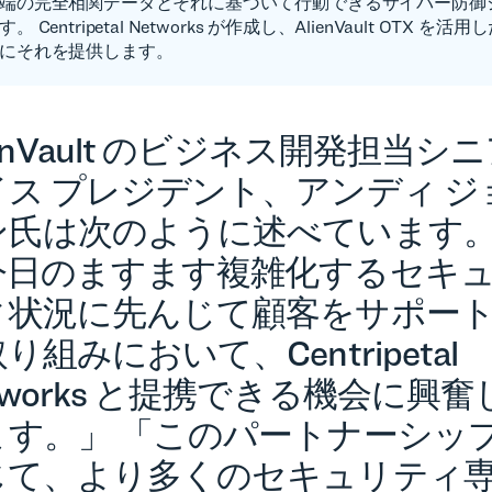
端の完全相関データとそれに基づいて行動できるサイバー防御
Centripetal Networks が作成し、AlienVault OTX を
にそれを提供します。
ienVault のビジネス開発担当シ
イス プレジデント、アンディ ジ
ン氏は次のように述べています
今日のますます複雑化するセキ
ィ状況に先んじて顧客をサポー
り組みにおいて、Centripetal
tworks と提携できる機会に興奮
ます。」 「このパートナーシッ
じて、より多くのセキュリティ