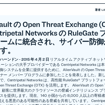
著者
L
ault の Open Threat Exchange (
tripetal Networks の RuleGat
ームに統合され、サイバー防御
す。
ンドン - 2015 年 4 月 2 日
リアルタイム アクティブ ネット
ーションの大手プロバイダーである Centripetal Networks 
ステムを企業に提供するために、AlienVault の Open Threat 
パートナー メンバー プログラムに参加したことを発表しました。新
Centripetal Networks は、高性能 RuleGate® プラット
Open Threat Exchange (OTX) を活用します。 AlienVault の Open 
ge は、顧客に世界最大のクラウドソースの脅威インテリジェンス 
スを提供します。現在、140 か国からの 8,000 人以上の寄稿
を超える悪意のある可能性のある脅威を共有しています。 Centripetal 