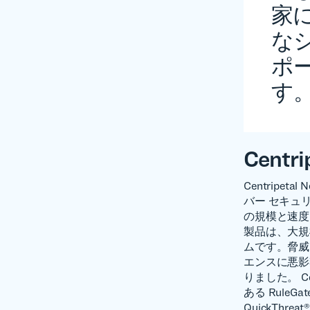
家に
な
ポ
す
Centr
Centripe
バー セキュリ
の規模と速度に
製品は、大規
ムです。脅威
エンスに悪影
りました。 C
ある Rul
QuickThre