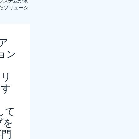
システムが求
活用したソリューシ
ニア
ョン
。
ュリ
トす
して
プを
専門