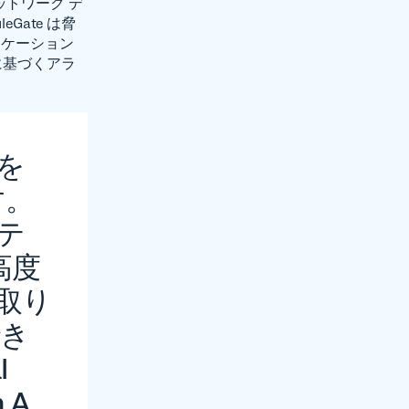
ットワーク デ
ate は脅
プリケーション
スに基づくアラ
プを
す。
ンテ
高度
に取り
でき
l
 A.