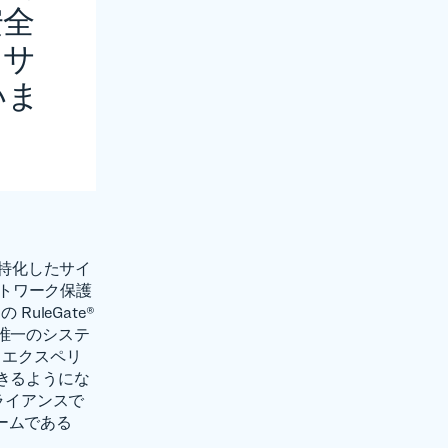
安全
をサ
いま
防御に特化したサイ
ネットワーク保護
uleGate®
唯一のシステ
 エクスペリ
きるようにな
プライアンスで
ォームである