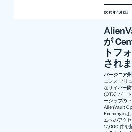
2015年4月2日
AlienV
が Cen
トフォ
されま
バージニア州ハー
ェンス ソリュ
なサイバー防御シ
(OTX) 
ーシップの下で、
AlienVault 
Exchan
ムへのアクセ
17,000 件