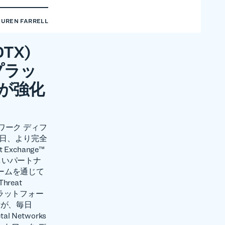
AUREN FARRELL
OTX)
e プラッ
が強化
ワーク ディフ
は本日、より完全
Exchange™
しいパートナ
フォームを通じて
Threat
プラットフォー
者が、毎日
Networks