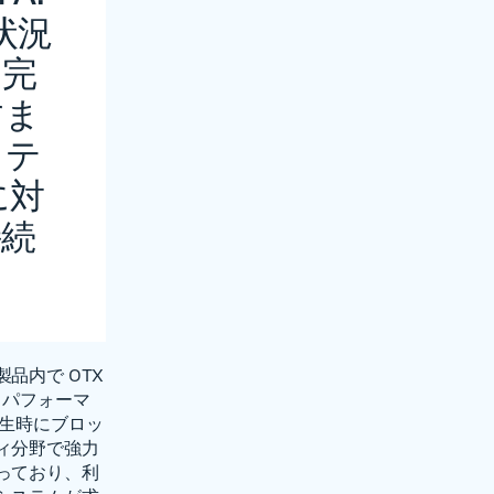
状況
り完
すま
リテ
に対
持続
」
l 製品内で OTX
 パフォーマ
発生時にブロッ
ィ分野で強力
っており、利