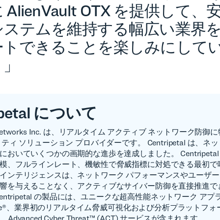
 AlienVault OTX を提供して、
システムを維持する幅広い業界
ートできることを楽しみにして
。」
ipetal について
tal Networks Inc. は、リアルタイム アクティブ ネットワーク
ティ ソリューション プロバイダーです。 Centripetal は、
おいていくつかの画期的な進歩を達成しました。 Centripetal の R
模、フルラインレート、機敏性で脅威指標に対処できる最初で
インテリジェンスは、ネットワーク パフォーマンスやユーザー
響を与えることなく、アクティブなサイバー防御を直接推進で
entripetal の製品には、ユニークな超高性能ネットワーク ア
eGate®、業界初のリアルタイム脅威可視化および分析プラットフ
at®、Advanced Cyber Threat™ (ACT) サービスが含まれます。