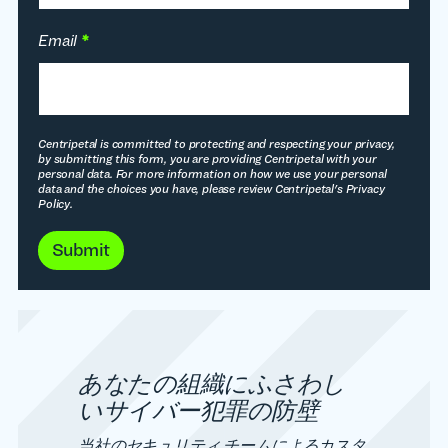
Email
*
Centripetal is committed to protecting and respecting your privacy,
by submitting this form, you are providing Centripetal with your
personal data. For more information on how we use your personal
data and the choices you have, please review Centripetal's Privacy
Policy.
Submit
あなたの組織にふさわし
いサイバー犯罪の防壁
当社のセキュリティ チームによるカスタ