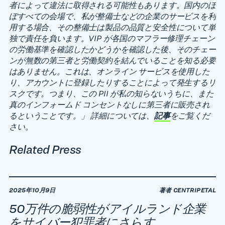
者によって違法に取得される可能性もあります。国内のほ
ぼすべての会場で、私が整備士などの企業のサービスを利
用する場合、その整備士は製品の品質と安全性について単
独で責任を負います。VIP が各国のマフラー修理チェーン
の労働基準を確認したかどうかを確認した後、そのチェー
ンが無数の第三者と労働契約を結んでいることを知る必要
はありません。これは、オンライン サービスを使用した
り、アカウントに登録したりすることによって発生するリ
スクです。つまり、この PII が私の知らないうちに、また
真のインフォームド コンセントなしに第三者に販売され
るということです。」 詳細については、
記事
をご覧くだ
さい。
Related Press
2025年10月9日
著者 CENTRIPETAL
50万件の脆弱性がアイルランド企業
をサイバー犯罪者にさらす