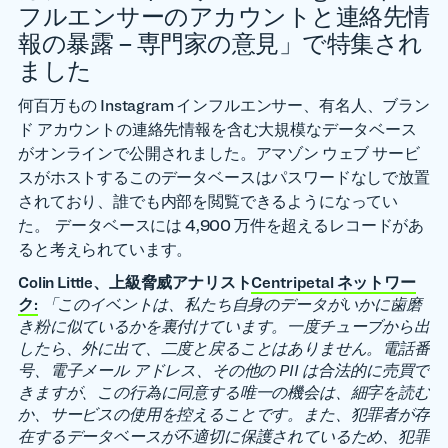
フルエンサーのアカウントと連絡先情
報の暴露 – 専門家の意見」で特集され
ました
何百万もの Instagram インフルエンサー、有名人、ブラン
ド アカウントの連絡先情報を含む大規模なデータベース
がオンラインで公開されました。アマゾン ウェブ サービ
スがホストするこのデータベースはパスワードなしで放置
されており、誰でも内部を閲覧できるようになってい
た。 データベースには 4,900 万件を超えるレコードがあ
ると考えられています。
Colin Little、上級脅威アナリスト
Centripetal ネットワー
ク:
「このイベントは、私たち自身のデータがいかに歯磨
き粉に似ているかを裏付けています。一度チューブから出
したら、外に出て、二度と戻ることはありません。電話番
号、電子メール アドレス、その他の PII は合法的に売買で
きますが、この行為に同意する唯一の機会は、細字を読む
か、サービスの使用を控えることです。また、犯罪者が存
在するデータベースが不適切に保護されているため、犯罪