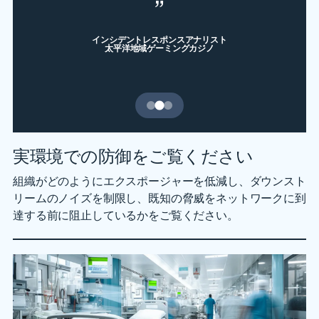
今では3週間かけて記録す
わかります。
るレベルになりました。
インシデントレスポンスアナリスト
太平洋地域ゲーミングカジノ
ライアン・オレステ
IT運用ディレクター、ボストン・レッドソックス
シニアサイバーセキュリティアーキテクト
北東部大学ヘルスシステム
スライドへ移動 1
スライドへ移動 2
スライドへ移動 3
実環境での防御をご覧ください
組織がどのようにエクスポージャーを低減し、ダウンスト
リームのノイズを制限し、既知の脅威をネットワークに到
達する前に阻止しているかをご覧ください。