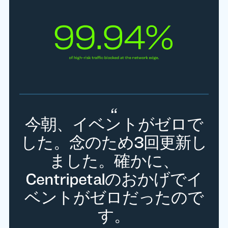
1時間あたり300万件のブ
今朝、イベントがゼロで
先月のレポートを見るだ
ロックから、2万件、さら
した。念のため3回更新し
けでも、1日あたり約500
万件以上のシールドを行
に6千件へと減少しまし
ました。確かに、
Centripetalのおかげでイ
っています。何百万件も
た。これまで1時間で
SIEMに記録していた外部
ベントがゼロだったので
の脅威がネットワーク外
で管理されていることが
からの侵入ブロックを、
す。