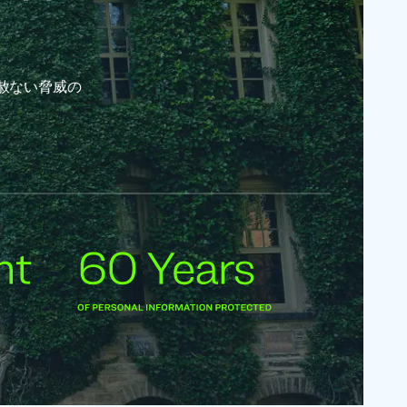
赦ない脅威の
。