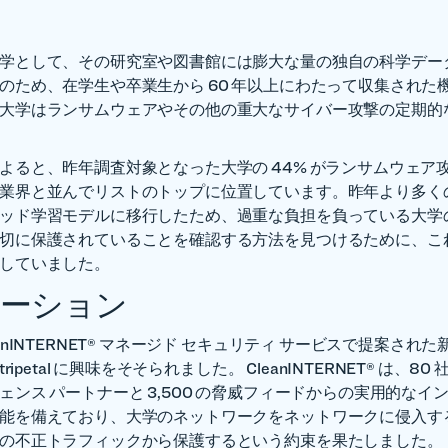
学として、その研究室や図書館には膨大な量の独自の科学デー
のため、在学生や卒業生から 60 年以上にわたって収集された
大学はランサムウェアやその他の重大なサイバー攻撃の定期的
よると、昨年調査対象となった大学の 44% がランサムウェア
業界と並んでリストのトップに位置しています。昨年より多く
ッド学習モデルに移行したため、過重な負担を負っている大学の 
切に保護されていることを確認する方法を見つけるために、こ
していました。
ーション
anINTERNET® マネージド セキュリティ サービスで提案され
tripetal に興味をそそられました。 CleanINTERNET® は、8
ェンス パートナーと 3,500 の脅威フィードからの実用的なイ
能を備えており、大学のネットワークをネットワークに侵入す
の不正トラフィックから保護するという約束を果たしました。