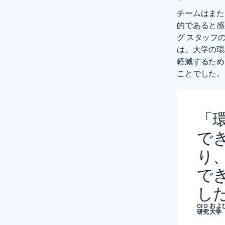
チームはまた、
的であると感
グ スタッフ
は、大学の環
軽減するため
ことでした。
「
で
り
で
し
CIO お
研究大学