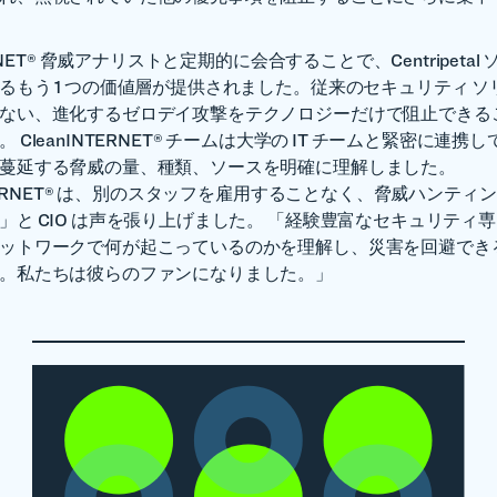
ERNET® 脅威アナリストと定期的に会合することで、Centripetal
るもう 1 つの価値層が提供されました。従来のセキュリティ ソ
ない、進化するゼロデイ攻撃をテクノロジーだけで阻止できる
 CleanINTERNET® チームは大学の IT チームと緊密に連携
蔓延する脅威の量、種類、ソースを明確に理解しました。
NTERNET® は、別のスタッフを雇用することなく、脅威ハンティ
」と CIO は声を張り上げました。 「経験豊富なセキュリティ
ットワークで何が起こっているのかを理解し、災害を回避でき
。私たちは彼らのファンになりました。」