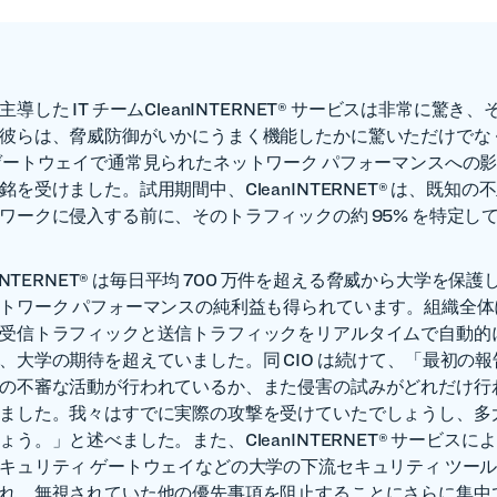
導した IT チームCleanINTERNET® サービスは非常に驚き
彼らは、脅威防御がいかにうまく機能したかに驚いただけでな
ゲートウェイで通常見られたネットワーク パフォーマンスへの
を受けました。試用期間中、CleanINTERNET® は、既知の
ワークに侵入する前に、そのトラフィックの約 95% を特定し
nINTERNET® は毎日平均 700 万件を超える脅威から大学を保
トワーク パフォーマンスの純利益も得られています。組織全体
受信トラフィックと送信トラフィックをリアルタイムで自動的
、大学の期待を超えていました。同 CIO は続けて、「最初の
の不審な活動が行われているか、また侵害の試みがどれだけ行
ました。我々はすでに実際の攻撃を受けていたでしょうし、多
う。」と述べました。また、CleanINTERNET® サービスに
キュリティ ゲートウェイなどの大学の下流セキュリティ ツー
れ、無視されていた他の優先事項を阻止することにさらに集中