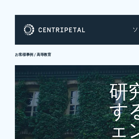
ソ
お客様事例
/
高等教育
研
す
ェ