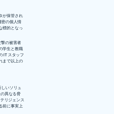
タが保管され
機密の個人情
な標的となっ
攻撃の被害者
の学生と教職
IT スタッフ
れまで以上の
た新しいソリュ
0 社の異なる脅
ンテリジェンス
る前に事実上