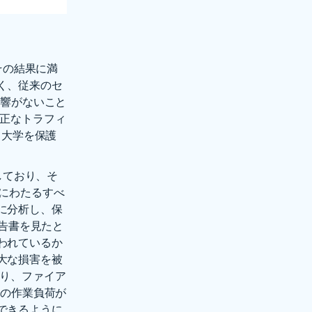
、その結果に満
く、従来のセ
影響がないこと
不正なトラフィ
て大学を保護
護しており、そ
にわたるすべ
に分析し、保
報告書を見たと
われているか
大な損害を被
より、ファイア
ルの作業負荷が
できるように