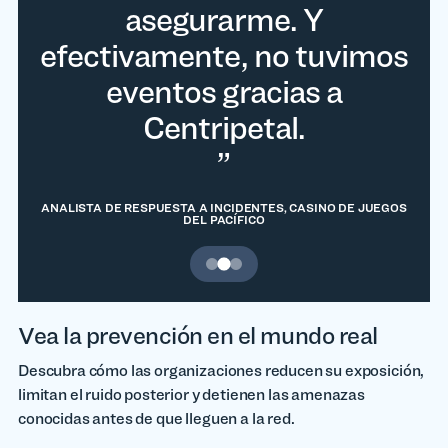
millones de eventos al día
6.000 por hora. Lo que
asegurarme. Y
efectivamente, no tuvimos
en nuestra red, son más de
ahora registramos en el
150 millones al mes, lo cual
SIEM por bloqueos de
eventos gracias a
es bastante notable."
afuera hacia adentro
Centripetal.
durante tres semanas es lo
que solíamos registrar en
ANALISTA DE RESPUESTA A INCIDENTES, CASINO DE JUEGOS
RYAN ORESTE, DIRECTOR DE OPERACIONES DE TI, BOSTON
DEL PACÍFICO
RED SOX
el SIEM en una sola hora."
Ir a la diapositiva 1
Ir a la diapositiva 2
Ir a la diapositiva 3
ARQUITECTO SÉNIOR DE CIBERSEGURIDAD, NORTHEASTERN
UNIVERSITY HEALTH SYSTEM
Vea la prevención en el mundo real
Descubra cómo las organizaciones reducen su exposición,
limitan el ruido posterior y detienen las amenazas
conocidas antes de que lleguen a la red.