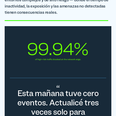
inactividad, la exposición y las amenazas no detectadas
tienen consecuencias reales.
"Solo mirando los reportes
Esta mañana tuve cero
"Hemos pasado de 3
millones de bloqueos por
del último mes, estamos
eventos. Actualicé tres
protegiendo cerca de cinco
hora, a 20.000 por hora, a
veces solo para